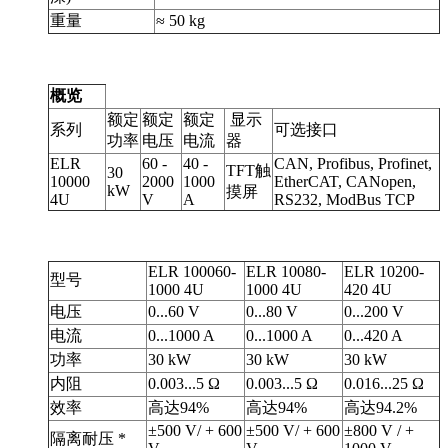
重量
≈ 50 kg
概览
额定
额定
额定
显示
系列
可选接口
功率
电压
电流
器
ELR
60 -
40 -
CAN, Profibus, Profinet,
TFT触
30
10000
2000
1000
EtherCAT, CANopen,
kW
摸屏
4U
V
A
RS232, ModBus TCP
ELR 100060-
ELR 10080-
ELR 10200-
型号
1000 4U
1000 4U
420 4U
电压
0...60 V
0...80 V
0...200 V
电流
0...1000 A
0...1000 A
0...420 A
功率
30 kW
30 kW
30 kW
内阻
0.003...5 Ω
0.003...5 Ω
0.016...25 Ω
效率
高达94%
高达94%
高达94.2%
±500 V/ + 600
±500 V/ + 600
±800 V / +
隔离耐压 *