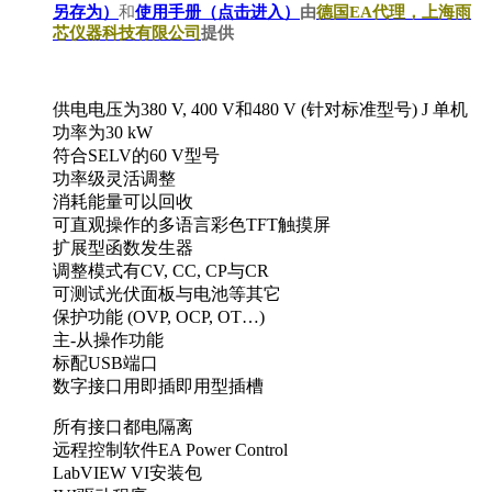
另存为）
和
使用手册（点击进入）
由
德国EA代理，上海雨
芯仪器科技有限公司
提供
供电电压为380 V, 400 V和480 V (针对标准型号) J 单机
功率为30 kW
符合SELV的60 V型号
功率级灵活调整
消耗能量可以回收
可直观操作的多语言彩色TFT触摸屏
扩展型函数发生器
调整模式有CV, CC, CP与CR
可测试光伏面板与电池等其它
保护功能 (OVP, OCP, OT…)
主-从操作功能
标配USB端口
数字接口用即插即用型插槽
所有接口都电隔离
远程控制软件EA Power Control
LabVIEW VI安装包