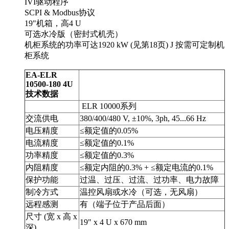
IVI驱动程序
SCPI & Modbus协议
19"机箱，高4 U
可选水冷版（密封式机壳）
机柜系统的功率可达1920 kW (见第18页) J 按需可定制机
柜系统
EA-ELR
10500-180 4U
技术数据
ELR 10000系列
交流供电
380/400/480 V, ±10%, 3ph, 45...66 Hz
电压精度
≤额定值的0.05%
电流精度
≤额定值的0.1%
功率精度
≤额定值的0.3%
内阻精度
≤额定内阻的0.3% + ≤额定电流的0.1%
保护功能
过温、过压、过流、过功率、电力故障
制冷方式
温控风扇或水冷（可选，无风扇）
远程感测
有（端子位于产品后面）
尺寸 (宽 x 高 x
19" x 4 U x 670 mm
深)